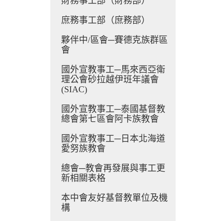
財務事工部（財務部）
庶務事工部（庶務部）
夥伴中/區會─賽德克族群區
會
國外宣教事工─馬來西亞衛
理公會砂拉越伊班年議會
(SIAC)
國外宣教事工─泰國基督教
總會第七區會阿卡族教會
國外宣教事工─日本北海道
愛努族教會
總會─教會再發展與事工更
新相關表格
本中會友好基督教單位及機
構