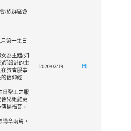
會/族群區會
年三月第一主日
女為主體(如
)所設計的主
2020/02/19
女在教會服事
性的信仰經
主日聖工之服
教會兄姐能更
心傳揚福音，
參考講章兩篇，