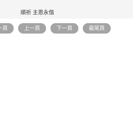
順祈 主恩永偕
一頁
上一頁
下一頁
最尾頁