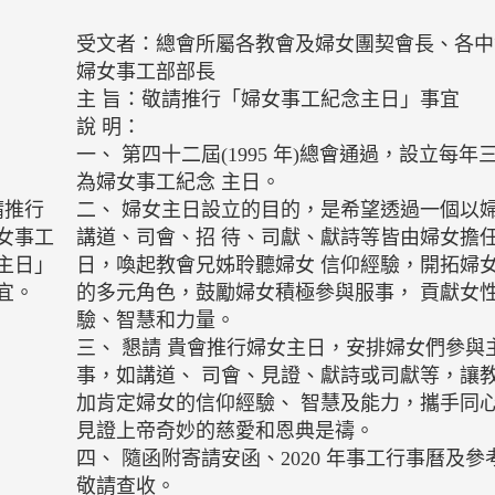
受文者：總會所屬各教會及婦女團契會長、各中
婦女事工部部長
主 旨：敬請推行「婦女事工紀念主日」事宜
說 明：
一、 第四十二屆(1995 年)總會通過，設立每
為婦女事工紀念 主日。
請推行
二、 婦女主日設立的目的，是希望透過一個以婦
女事工
講道、司會、招 待、司獻、獻詩等皆由婦女擔任
主日」
日，喚起教會兄姊聆聽婦女 信仰經驗，開拓婦
宜。
的多元角色，鼓勵婦女積極參與服事， 貢獻女
驗、智慧和力量。
三、 懇請 貴會推行婦女主日，安排婦女們參與
事，如講道、 司會、見證、獻詩或司獻等，讓
加肯定婦女的信仰經驗、 智慧及能力，攜手同
見證上帝奇妙的慈愛和恩典是禱。
四、 隨函附寄請安函、2020 年事工行事曆及
敬請查收。