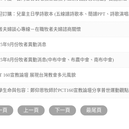
迎訂購：兒童主日學詩歌本 (五線譜詩歌本、簡譜PPT、詩歌演唱M
者夫婦談心專線－在職牧者夫婦諮商關懷
025年9月份牧者異動消息
025年8月份牧者異動消息(中布中會、布農中會、南布中會)
CT 160宣教論壇 展現台灣教會多元風貌
舉生命與包容：鄭仰恩牧師於PCT160宣教論壇分享普世運動觀點
一頁
上一頁
下一頁
最尾頁