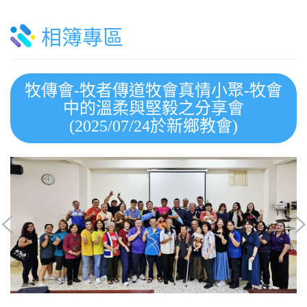
相簿專區
牧傳會-牧者傳道牧會真情小聚-牧會
中的溫柔與堅毅之分享會
(2025/07/24於新鄉教會)