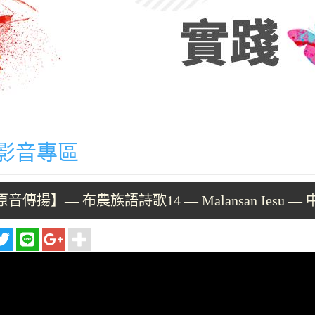
影音專區
原音傳揚】— 布農族語詩歌14 — Malansan Iesu