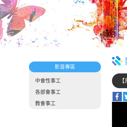
影音專區
【
中會性事工
各部會事工
教會事工