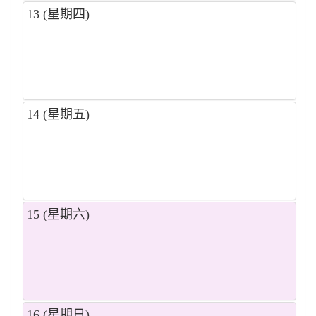
13
(星期四)
14
(星期五)
15
(星期六)
16
(星期日)