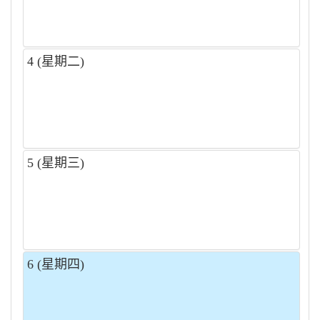
4
(星期二)
5
(星期三)
6
(星期四)