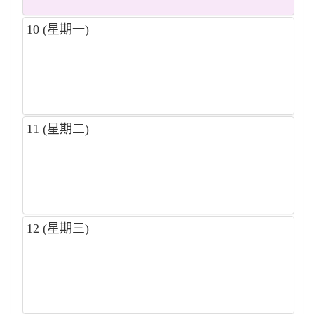
10
(星期一)
11
(星期二)
12
(星期三)