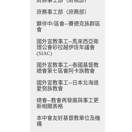
財務事工部（財務部）
庶務事工部（庶務部）
夥伴中/區會─賽德克族群區
會
國外宣教事工─馬來西亞衛
理公會砂拉越伊班年議會
(SIAC)
國外宣教事工─泰國基督教
總會第七區會阿卡族教會
國外宣教事工─日本北海道
愛努族教會
總會─教會再發展與事工更
新相關表格
本中會友好基督教單位及機
構