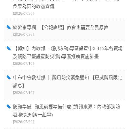
倒果為因的政黨宣傳
[2026/07/30]
總幹事專欄─【公報廣場】教會也需要全民原教
[2026/07/30]
【轉知】內政部─《防災(颱)專區設置中》115年各賣場
及網路平臺設置防災(颱)專區推廣實施計畫
[2026/07/10]
中布中會教社部 ｜ 颱風防災緊急通知 ​【巴威颱風限定
訊息】
[2026/07/10]
防颱準備─颱風前要準備什麼 (資訊來源：內政部消防
署-防災知識一起學)
[2026/07/09]